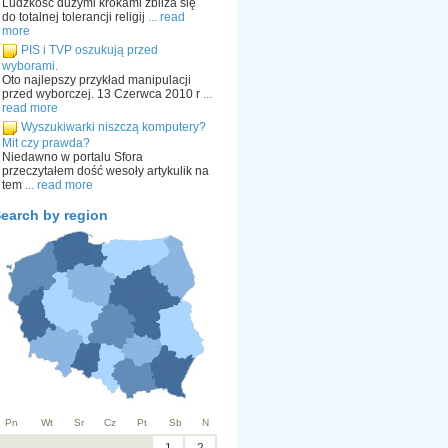
Ludzkość dużymi krokami zbliża się
do totalnej tolerancji religij
... read
more
PIS i TVP oszukują przed
wyborami.
Oto najlepszy przykład manipulacji
przed wyborczej. 13 Czerwca 2010 r
...
read more
Wyszukiwarki niszczą komputery?
Mit czy prawda?
Niedawno w portalu Sfora
przeczytałem dość wesoły artykulik na
tem
... read more
earch by region
Pn
Wt
Sr
Cz
Pt
Sb
N