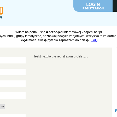
Witam na portalu spo�eczno�ci internetowej Znajomi.net.pl
ych, buduj grupy tematyczne, poznawaj nowych znajomych, wszystko to za darmo 
Je�li masz jakie� pytania zapraszam do dzia�u
FAQ
Teskt next to the registration profile ... ..