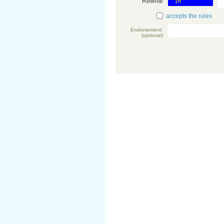
Rewrite
accepts the rules
Endorsement:
(optional)