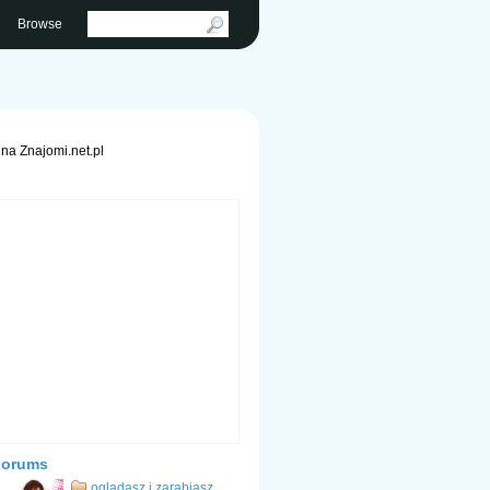
Browse
na Znajomi.net.pl
Forums
ogladasz i zarabiasz