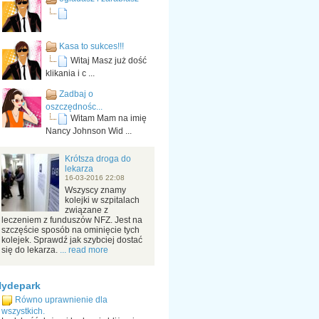
Kasa to sukces!!!
Witaj Masz już dość
klikania i c ...
Zadbaj o
oszczędnośc...
Witam Mam na imię
Nancy Johnson Wid ...
Krótsza droga do
lekarza
16-03-2016 22:08
Wszyscy znamy
kolejki w szpitalach
związane z
leczeniem z funduszów NFZ. Jest na
szczęście sposób na ominięcie tych
kolejek. Sprawdź jak szybciej dostać
się do lekarza.
... read more
Hydepark
Równo uprawnienie dla
wszystkich.