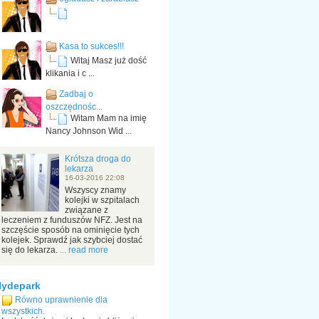
Kasa to sukces!!!
Witaj Masz już dość
klikania i c ...
Zadbaj o
oszczędnośc...
Witam Mam na imię
Nancy Johnson Wid ...
Krótsza droga do
lekarza
16-03-2016 22:08
Wszyscy znamy
kolejki w szpitalach
związane z
leczeniem z funduszów NFZ. Jest na
szczęście sposób na ominięcie tych
kolejek. Sprawdź jak szybciej dostać
się do lekarza.
... read more
Hydepark
Równo uprawnienie dla
wszystkich.