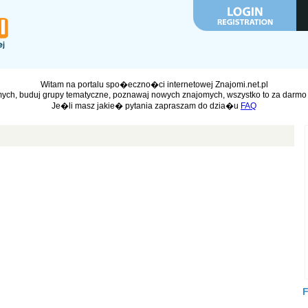
Witam na portalu spo�eczno�ci internetowej Znajomi.net.pl
ych, buduj grupy tematyczne, poznawaj nowych znajomych, wszystko to za darmo 
Je�li masz jakie� pytania zapraszam do dzia�u
FAQ