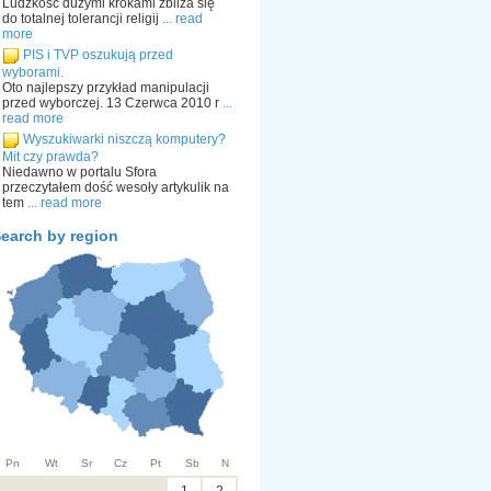
Ludzkość dużymi krokami zbliża się
do totalnej tolerancji religij
... read
more
PIS i TVP oszukują przed
wyborami.
Oto najlepszy przykład manipulacji
przed wyborczej. 13 Czerwca 2010 r
...
read more
Wyszukiwarki niszczą komputery?
Mit czy prawda?
Niedawno w portalu Sfora
przeczytałem dość wesoły artykulik na
tem
... read more
earch by region
Pn
Wt
Sr
Cz
Pt
Sb
N