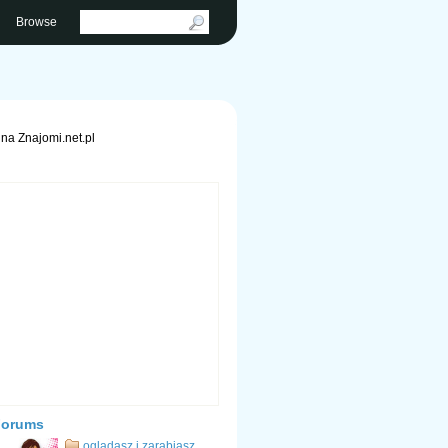
Browse
na Znajomi.net.pl
Forums
ogladasz i zarabiasz