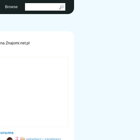
Browse
na Znajomi.net.pl
Forums
ogladasz i zarabiasz