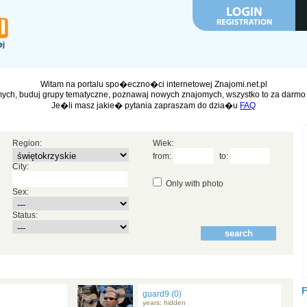
Witam na portalu spo�eczno�ci internetowej Znajomi.net.pl
ych, buduj grupy tematyczne, poznawaj nowych znajomych, wszystko to za darmo 
Je�li masz jakie� pytania zapraszam do dzia�u
FAQ
Region:
Wiek:
from:
to:
City:
Only with photo
Sex:
Status:
guard9 (0)
years: hidden