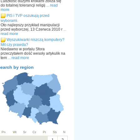
Ludzkość dużymi krokami zbliża się
do totalnej tolerancji religij
... read
more
PIS i TVP oszukują przed
wyborami.
Oto najlepszy przykład manipulacji
przed wyborczej. 13 Czerwca 2010 r
...
read more
Wyszukiwarki niszczą komputery?
Mit czy prawda?
Niedawno w portalu Sfora
przeczytałem dość wesoły artykulik na
tem
... read more
earch by region
Pn
Wt
Sr
Cz
Pt
Sb
N