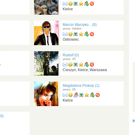
Kielce
Marcin Wyrzyko... (0)
years: hidden
Ostrowiec
)
Rudolf (0)
years: 35
Cieszyn, Kielce, Warszawa
Magdalena Prokop (1)
years: 39
Kielce
(0)