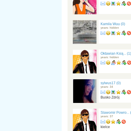
Kamila Wuu (0)
years: hidden
Oktawian Ksią... (1
years: hidden
sylwus17 (0)
years: 34
Busko Zdrój
Slawomir Powro... 
years: 37
kielce