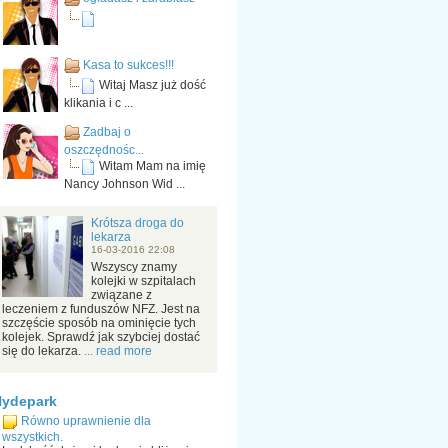
Kasa to sukces!!!
Witaj Masz już dość
klikania i c ...
Zadbaj o
oszczędnośc...
Witam Mam na imię
Nancy Johnson Wid ...
Krótsza droga do
lekarza
16-03-2016 22:08
Wszyscy znamy
kolejki w szpitalach
związane z
leczeniem z funduszów NFZ. Jest na
szczęście sposób na ominięcie tych
kolejek. Sprawdź jak szybciej dostać
się do lekarza.
... read more
Hydepark
Równo uprawnienie dla
wszystkich.